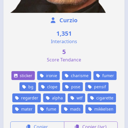
Curzio
1,351
Interactions
5
Score Tendance
sticker
ironie
charisme
fumer
bg
clope
pose
pensif
regarder
alpha
wtf
cigarette
mater
fume
mads
mikkelsen
Copier
Copier (jvc)