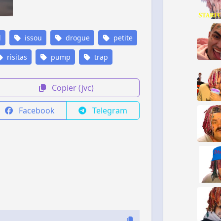
l
issou
drogue
petite
risitas
pump
trap
Copier (jvc)
Facebook
Telegram