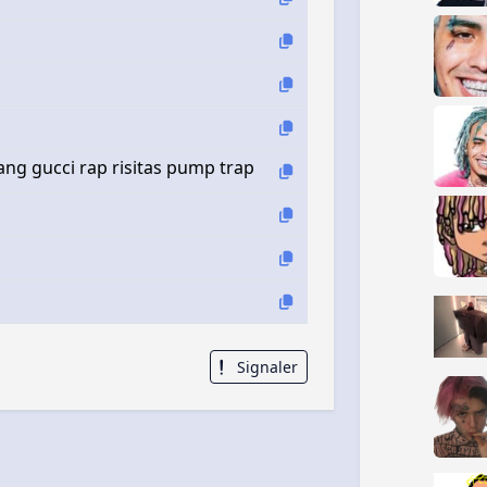
ang gucci rap risitas pump trap
Signaler