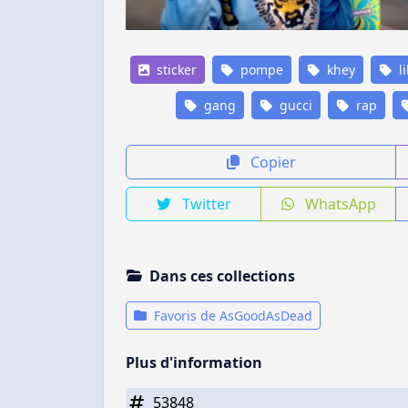
sticker
pompe
khey
li
gang
gucci
rap
Copier
Twitter
WhatsApp
Dans ces collections
Favoris de AsGoodAsDead
Plus d'information
53848