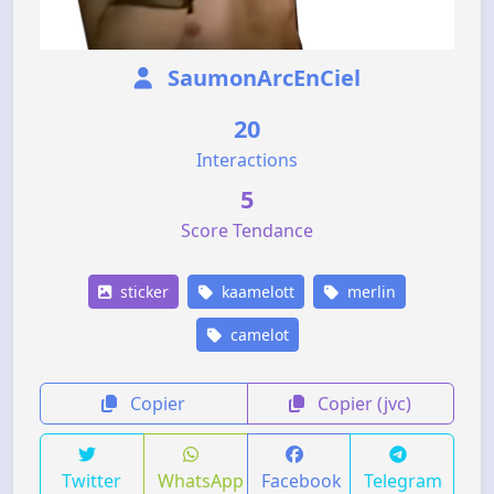
SaumonArcEnCiel
20
Interactions
5
Score Tendance
sticker
kaamelott
merlin
camelot
Copier
Copier (jvc)
Twitter
WhatsApp
Facebook
Telegram