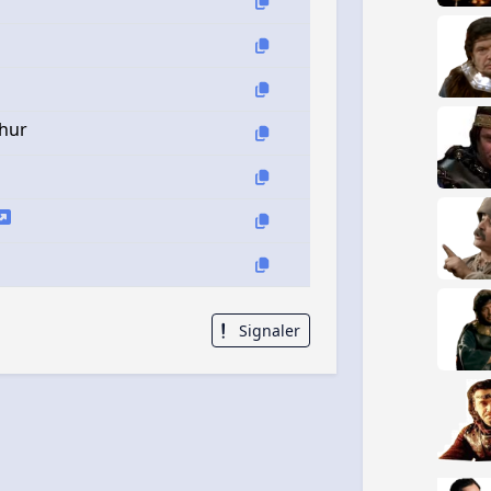
thur
Signaler