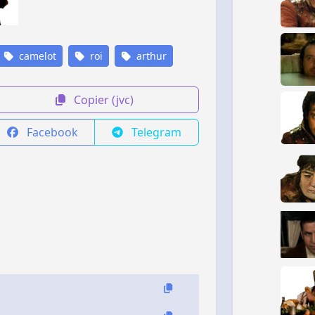
camelot
roi
arthur
Copier (jvc)
Facebook
Telegram