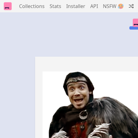
Collections
Stats
Installer
API
NSFW 🥵