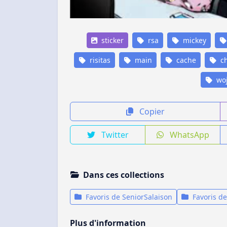
sticker
rsa
mickey
risitas
main
cache
ch
woj
Copier
Twitter
WhatsApp
Dans ces collections
Favoris de SeniorSalaison
Favoris de
Plus d'information