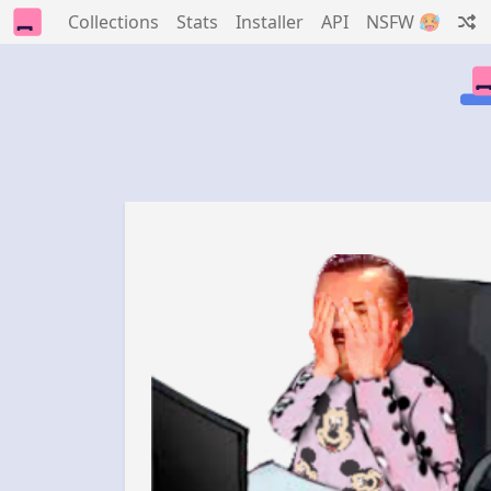
Collections
Stats
Installer
API
NSFW 🥵