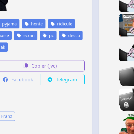
pyjama
honte
ridicule
aise
ecran
pc
desco
ak
Copier (jvc)
Facebook
Telegram
 Franz