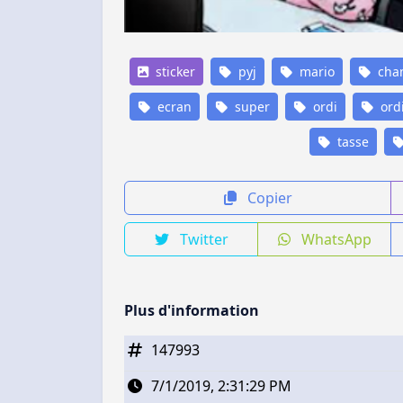
sticker
pyj
mario
cha
ecran
super
ordi
ord
tasse
Copier
Twitter
WhatsApp
Plus d'information
147993
7/1/2019, 2:31:29 PM