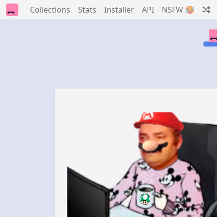
Collections
Stats
Installer
API
NSFW 🥵