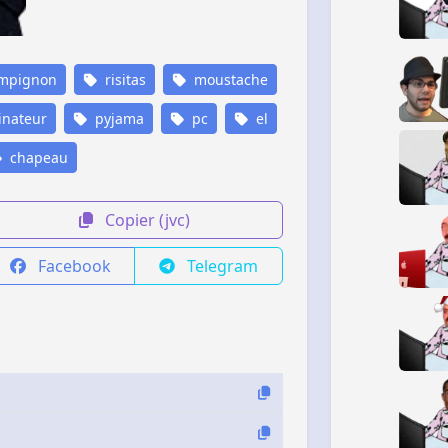
mpignon
risitas
moustache
inateur
pyjama
pc
el
chapeau
Copier (jvc)
Facebook
Telegram