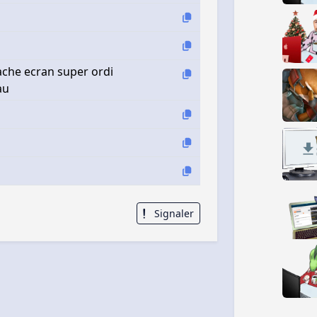
che ecran super ordi
au
Signaler