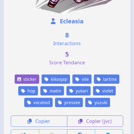
Ecleasia
8
Interactions
5
Score Tendance
sticker
kikoojap
vite
tartine
hop
matin
yukari
violet
vocaloid
pressee
yuzuki
Copier
Copier (jvc)