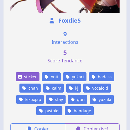
Foxdie5
9
Interactions
5
Score Tendance
sticker
onii
yukari
badass
chan
calm
kj
vocaloid
kikoojap
stay
gun
yuzuki
pistolet
bandage
Copier
Copier (jvc)