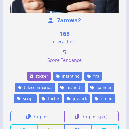
7amwa2
168
Interactions
5
Score Tendance
sticker
infantino
fifa
telecommande
manette
gameur
script
triche
joystick
drone
Copier
Copier (jvc)