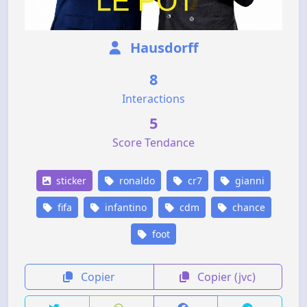
Hausdorff
8
Interactions
5
Score Tendance
sticker
ronaldo
cr7
gianni
fifa
infantino
cdm
chance
foot
Copier
Copier (jvc)