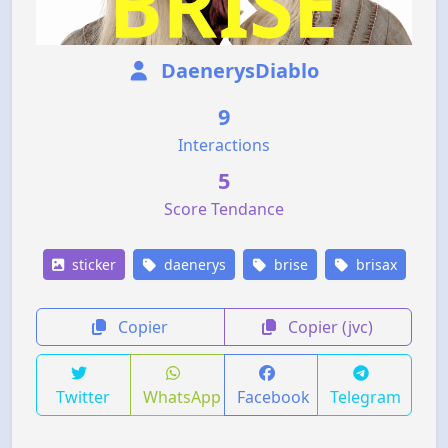
DaenerysDiablo
9
Interactions
5
Score Tendance
sticker
daenerys
brise
brisax
Copier
Copier (jvc)
Twitter
WhatsApp
Facebook
Telegram