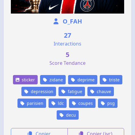
O_FAH
27
Interactions
5
Score Tendance
sticker
zidane
deprime
triste
depression
fatigue
chauve
parisien
ldc
coupes
psg
decu
Copier
Copier (jvc)