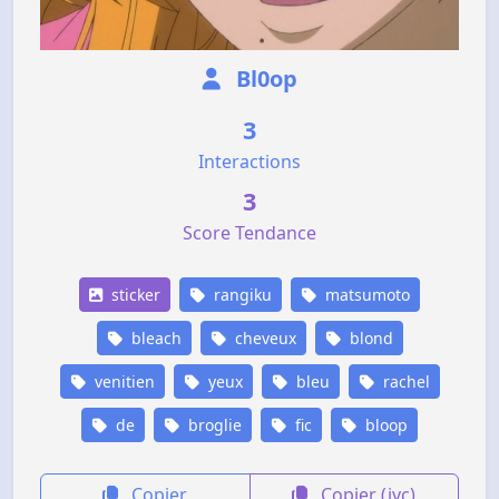
Bl0op
3
Interactions
3
Score Tendance
sticker
rangiku
matsumoto
bleach
cheveux
blond
venitien
yeux
bleu
rachel
de
broglie
fic
bloop
Copier
Copier (jvc)