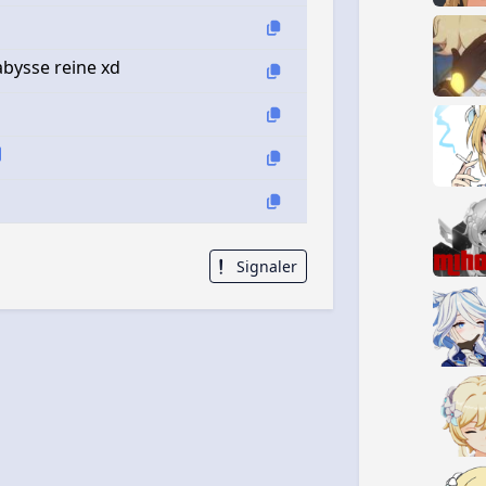
abysse reine xd
Signaler