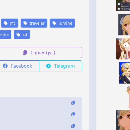
mc
traveler
lumine
eine
xd
Copier (jvc)
Facebook
Telegram