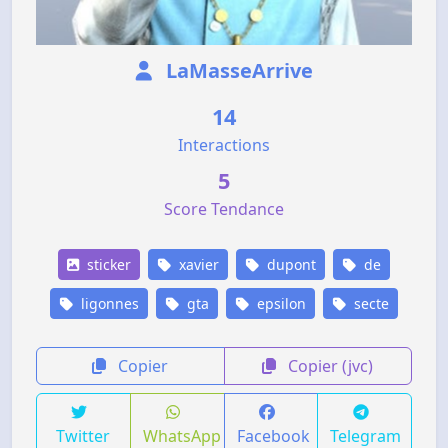
LaMasseArrive
14
Interactions
5
Score Tendance
sticker
xavier
dupont
de
ligonnes
gta
epsilon
secte
Copier
Copier (jvc)
Twitter
WhatsApp
Facebook
Telegram