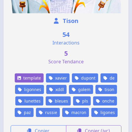
Tison
54
Interactions
5
Score Tendance
template
xavier
dupont
de
ligonnes
xddl
golem
tison
lunettes
bleues
pls
onche
paz
russie
macron
ligones
Copier
Copier (jvc)