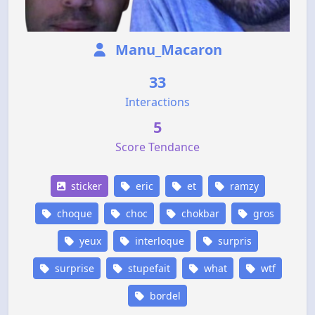
Manu_Macaron
33
Interactions
5
Score Tendance
sticker
eric
et
ramzy
choque
choc
chokbar
gros
yeux
interloque
surpris
surprise
stupefait
what
wtf
bordel