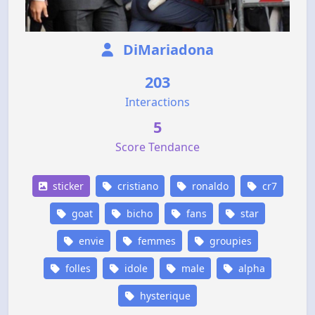
DiMariadona
203
Interactions
5
Score Tendance
sticker
cristiano
ronaldo
cr7
goat
bicho
fans
star
envie
femmes
groupies
folles
idole
male
alpha
hysterique