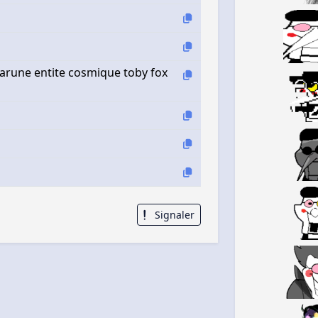
tarune entite cosmique toby fox
Signaler