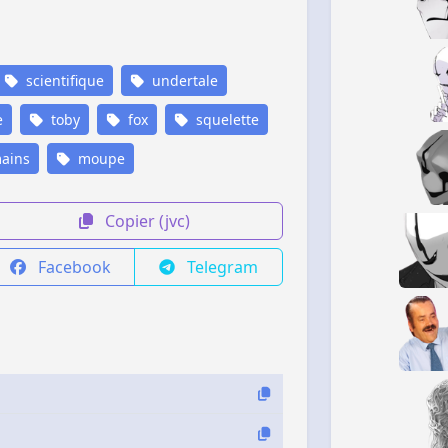
scientifique
undertale
e
toby
fox
squelette
ains
moupe
Copier (jvc)
Facebook
Telegram