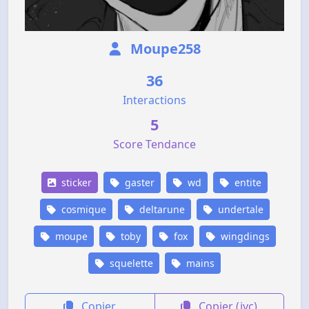
Moupe258
36
Interactions
5
Score Tendance
sticker
gaster
wd
entite
cosmique
deltarune
undertale
moupe
toby
fox
wingdings
squelette
mains
Copier
Copier (jvc)