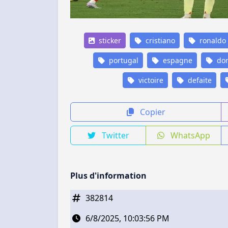
sticker
cristiano
ronaldo
portugal
espagne
dom
victoire
defaite
Copier
Twitter
WhatsApp
Plus d'information
382814
6/8/2025, 10:03:56 PM