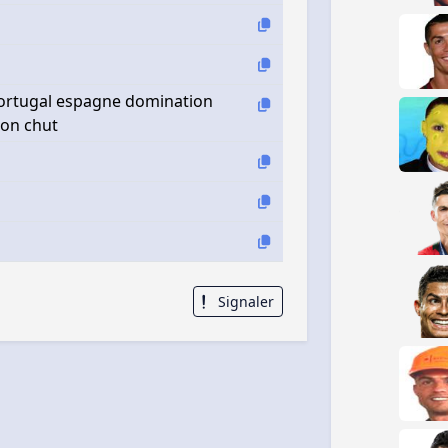
portugal espagne domination
ion chut
Signaler