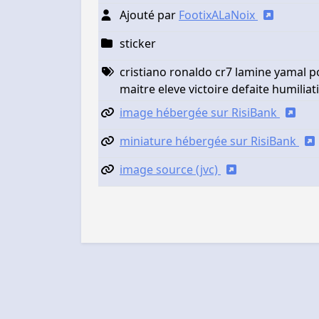
Ajouté par
FootixALaNoix
sticker
cristiano ronaldo cr7 lamine yamal 
maitre eleve victoire defaite humiliat
image hébergée sur RisiBank
miniature hébergée sur RisiBank
image source (jvc)