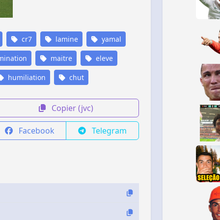
cr7
lamine
yamal
ination
maitre
eleve
humiliation
chut
Copier (jvc)
Facebook
Telegram