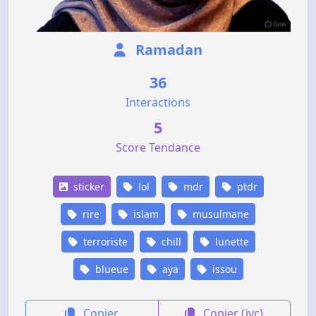
Ramadan
36
Interactions
5
Score Tendance
sticker
lol
mdr
ptdr
rire
islam
musulmane
terroriste
chill
lunette
blueue
aya
issou
Copier
Copier (jvc)