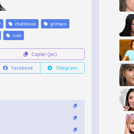
y
chanteuse
grimace
cute
Copier (jvc)
Facebook
Telegram