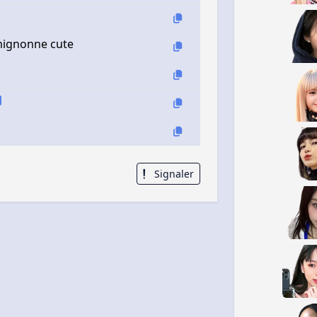
mignonne cute
Signaler