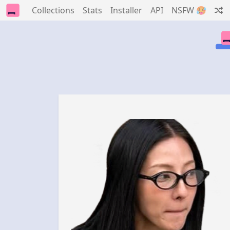
Collections
Stats
Installer
API
NSFW 🥵