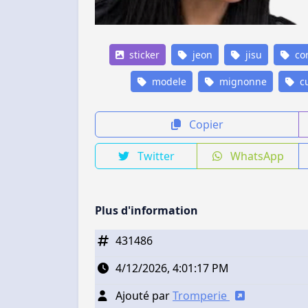
sticker
jeon
jisu
co
modele
mignonne
cu
Copier
Twitter
WhatsApp
Plus d'information
431486
4/12/2026, 4:01:17 PM
Ajouté par
Tromperie