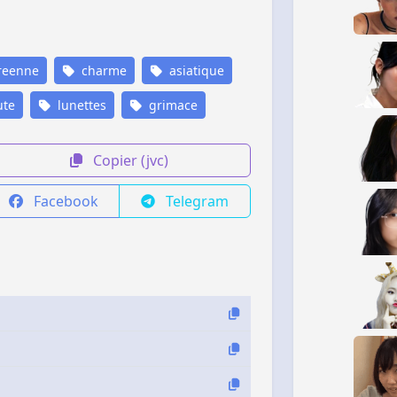
reenne
charme
asiatique
te
lunettes
grimace
Copier (jvc)
Facebook
Telegram