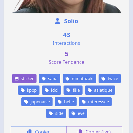
Solio
43
Interactions
5
Score Tendance
sticker
sana
minatozaki
twice
kpop
idol
fille
asiatique
japonaise
belle
interessee
side
eye
Copier
Copier (jvc)