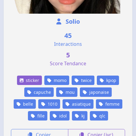
Solio
45
Interactions
5
Score Tendance
sticker
momo
twice
kpop
capuche
mou
japonaise
belle
1010
asiatique
femme
fille
idol
kj
qlc
Copier
Copier (jvc)