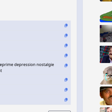
 deprime depression nostalgie
nt