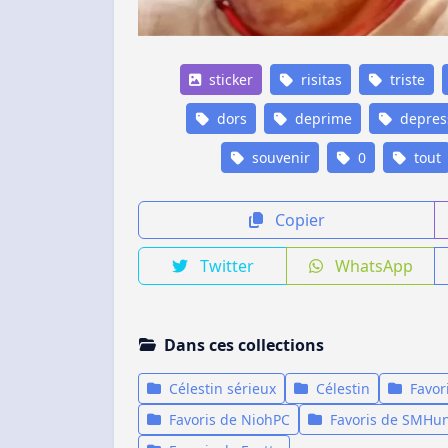
sticker
risitas
triste
dors
deprime
depres
souvenir
0
tout
Copier
Twitter
WhatsApp
Dans ces collections
Célestin sérieux
Célestin
Favor
Favoris de NiohPC
Favoris de SMHun