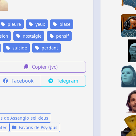
pleure
yeux
blase
sion
nostalgie
pensif
suicide
perdant
Copier (jvc)
Facebook
Telegram
is de Assangio_sei_deus
ter
Favoris de Psy0pus