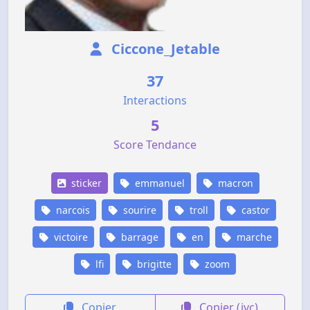
Ciccone_Jetable
37
Interactions
5
Score Tendance
sticker
emmanuel
macron
narcois
sourire
troll
castor
victoire
barrage
en
marche
lfi
brigitte
zoom
Copier
Copier (jvc)