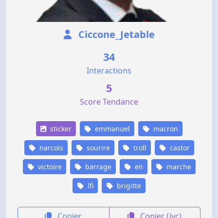
Ciccone_Jetable
34
Interactions
5
Score Tendance
sticker
emmanuel
macron
narcois
sourire
troll
castor
victoire
barrage
en
marche
lfi
brigitte
Copier
Copier (jvc)