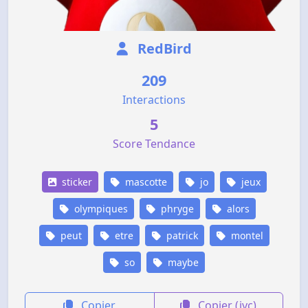
RedBird
209
Interactions
5
Score Tendance
sticker
mascotte
jo
jeux
olympiques
phryge
alors
peut
etre
patrick
montel
so
maybe
Copier
Copier (jvc)