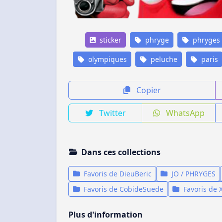
sticker
phryge
phryges
olympiques
peluche
paris
Copier
Twitter
WhatsApp
Dans ces collections
Favoris de DieuBeric
JO / PHRYGES
Favoris de CobideSuede
Favoris de 
Plus d'information