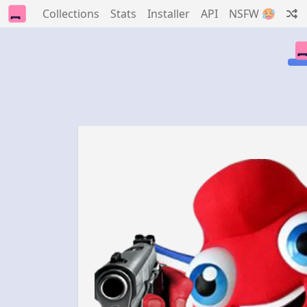
Collections
Stats
Installer
API
NSFW 🥵