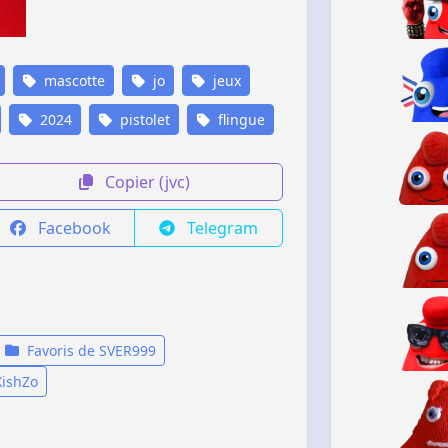
mascotte
jo
jeux
2024
pistolet
flingue
Copier (jvc)
Facebook
Telegram
Favoris de SVER999
XishZo