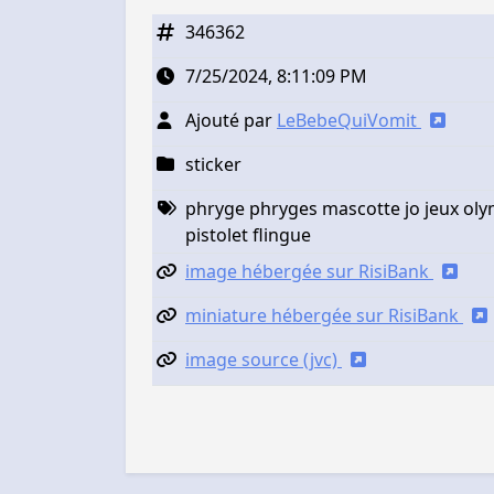
346362
7/25/2024, 8:11:09 PM
Ajouté par
LeBebeQuiVomit
sticker
phryge phryges mascotte jo jeux oly
pistolet flingue
image hébergée sur RisiBank
miniature hébergée sur RisiBank
image source (jvc)