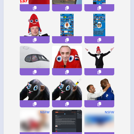
NSFW
NSFW