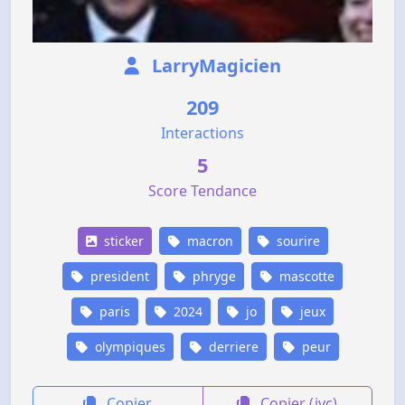
LarryMagicien
209
Interactions
5
Score Tendance
sticker
macron
sourire
president
phryge
mascotte
paris
2024
jo
jeux
olympiques
derriere
peur
Copier
Copier (jvc)