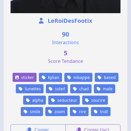
LeRoiDesFootix
90
Interactions
5
Score Tendance
sticker
kylian
mbappe
based
lunettes
soleil
chad
male
alpha
seducteur
sourire
smile
zoom
rire
troll
Copier
Copier (jvc)