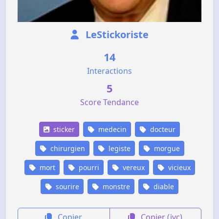
LeStickoriste
14
Interactions
5
Score Tendance
sticker
medecin
docteur
chirurgien
legiste
morgue
mort
pourri
vereux
vicieux
sourire
monstre
diable
Copier
Copier (jvc)