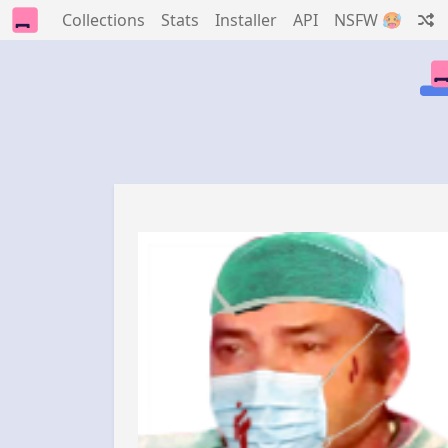
Collections
Stats
Installer
API
NSFW 🥵