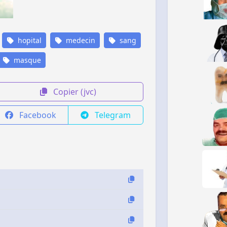
hopital
medecin
sang
masque
Copier (jvc)
Facebook
Telegram