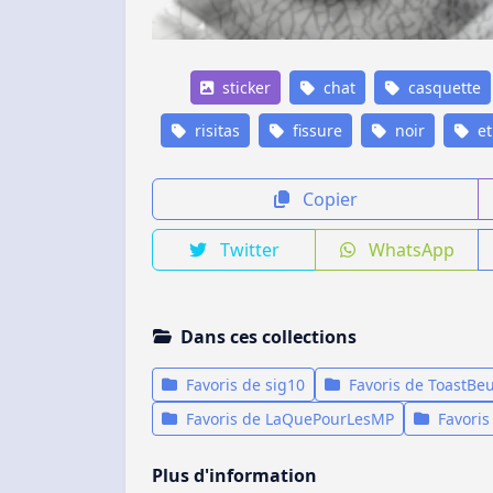
sticker
chat
casquette
risitas
fissure
noir
et
Copier
Twitter
WhatsApp
Dans ces collections
Favoris de sig10
Favoris de ToastBe
Favoris de LaQuePourLesMP
Favoris
Plus d'information