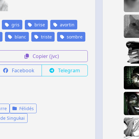
gris
brise
avortin
blanc
triste
sombre
Copier (jvc)
Facebook
Telegram
urre
Félidés
 de Singukai