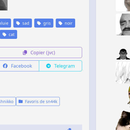
luie
sad
gris
noir
cat
Copier (jvc)
Facebook
Telegram
shnikko
Favoris de sn44k