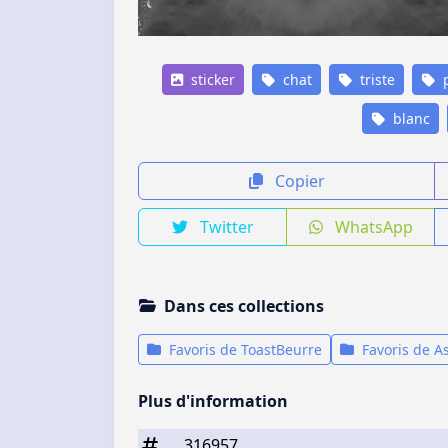
sticker
chat
triste
p
blanc
Copier
Twitter
WhatsApp
Dans ces collections
Favoris de ToastBeurre
Favoris de A
Plus d'information
316957