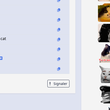
 cat
Signaler