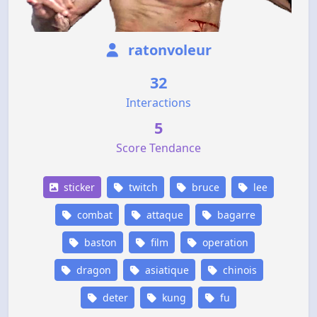
ratonvoleur
32
Interactions
5
Score Tendance
sticker
twitch
bruce
lee
combat
attaque
bagarre
baston
film
operation
dragon
asiatique
chinois
deter
kung
fu