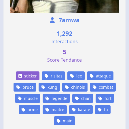
7amwa
1,292
Interactions
5
Score Tendance
sticker
risitas
lee
attaque
bruce
kung
chinois
combat
muscle
legende
chan
fort
arme
maitre
karate
fu
main