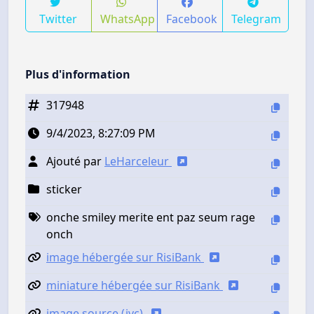
Twitter
WhatsApp
Facebook
Telegram
Plus d'information
317948
9/4/2023, 8:27:09 PM
Ajouté par
LeHarceleur
sticker
onche smiley merite ent paz seum rage
onch
image hébergée sur RisiBank
miniature hébergée sur RisiBank
image source (jvc)