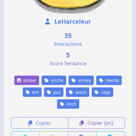
LeHarceleur
35
Interactions
5
Score Tendance
sticker
onche
smiley
merite
ent
paz
seum
rage
onch
Copier
Copier (jvc)