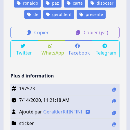
ronaldo
paz
carte
disposer
de
geraltlerif
presente
Copier
Copier (jvc)
Twitter
WhatsApp
Facebook
Telegram
Plus d'information
197573
7/14/2020, 11:21:18 AM
Ajouté par
GeraltlerRifINFINI
sticker