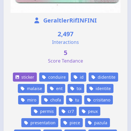
GeraltlerRifINFINI
2,497
Interactions
5
Score Tendance
sticker
conduire
id
didentite
malaise
ent
toi
identite
miro
chofa
tu
crisitano
permis
cr7
peux
presentation
piece
pazula