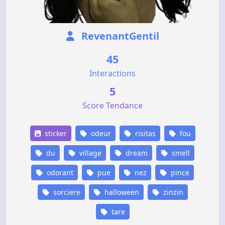
RevenantGentil
45
Interactions
5
Score Tendance
sticker
odeur
risitas
fou
du
village
dream
smell
odorant
pue
nez
pince
sorciere
halloween
zinzin
tare