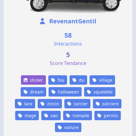
RevenantGentil
58
Interactions
5
Score Tendance
sticker
fou
du
village
dream
halloween
squelette
tare
zinzin
sorcier
sorciere
mage
van
nomade
permis
voiture