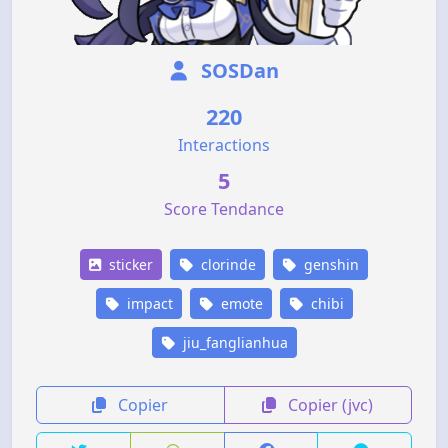
SOSDan
220
Interactions
5
Score Tendance
sticker
clorinde
genshin
impact
emote
chibi
jiu_fanglianhua
Copier
Copier (jvc)