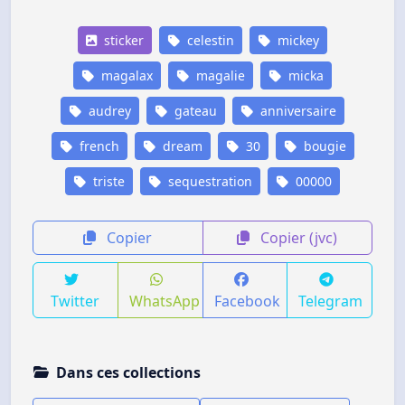
sticker
celestin
mickey
magalax
magalie
micka
audrey
gateau
anniversaire
french
dream
30
bougie
triste
sequestration
00000
Copier
Copier (jvc)
Twitter
WhatsApp
Facebook
Telegram
Dans ces collections