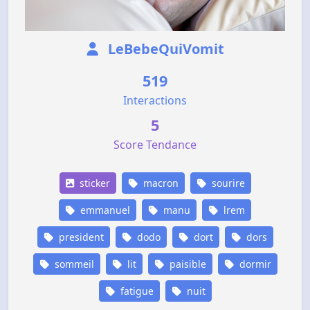
LeBebeQuiVomit
519
Interactions
5
Score Tendance
sticker
macron
sourire
emmanuel
manu
lrem
president
dodo
dort
dors
sommeil
lit
paisible
dormir
fatigue
nuit