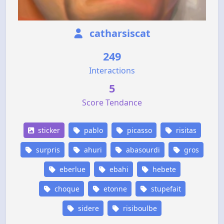
catharsiscat
249
Interactions
5
Score Tendance
sticker
pablo
picasso
risitas
surpris
ahuri
abasourdi
gros
eberlue
ebahi
hebete
choque
etonne
stupefait
sidere
risiboulbe