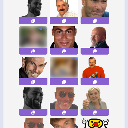
NSFW
NSFW