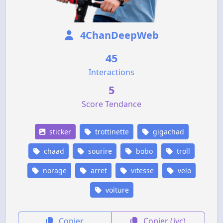
4ChanDeepWeb
45
Interactions
5
Score Tendance
sticker
trottinette
gigachad
chaad
sourire
bobo
troll
norage
arret
vitesse
velo
voiture
Copier
Copier (jvc)