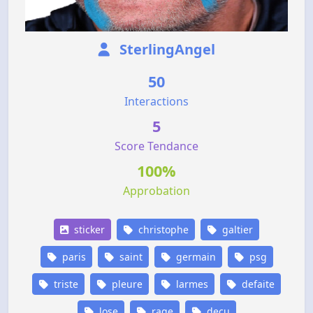
SterlingAngel
50
Interactions
5
Score Tendance
100%
Approbation
sticker
christophe
galtier
paris
saint
germain
psg
triste
pleure
larmes
defaite
lose
rage
decu