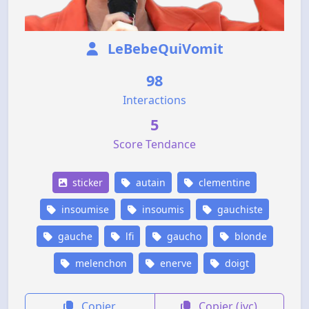
LeBebeQuiVomit
98
Interactions
5
Score Tendance
sticker
autain
clementine
insoumise
insoumis
gauchiste
gauche
lfi
gaucho
blonde
melenchon
enerve
doigt
Copier
Copier (jvc)